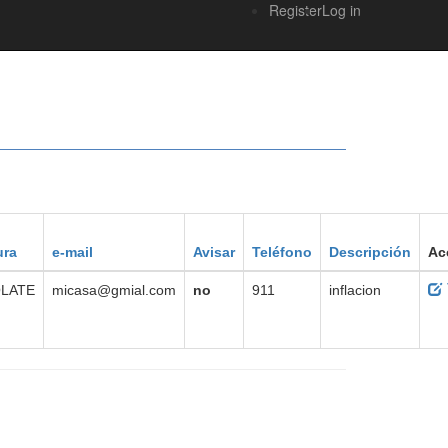
Register
Log in
ura
e-mail
Avisar
Teléfono
Descripción
Ac
E
LATE
micasa@gmial.com
no
911
inflacion