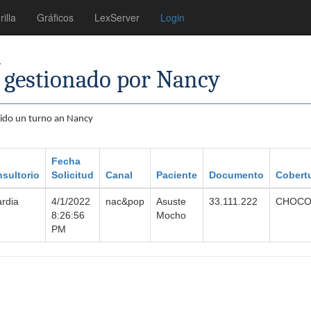
rilla
Gráficos
LexServer
Login
a
 gestionado por Nancy
erido un turno an Nancy
Fecha
sultorio
Solicitud
Canal
Paciente
Documento
Cobert
rdia
4/1/2022
nac&pop
Asuste
33.111.222
CHOCO
8:26:56
Mocho
PM