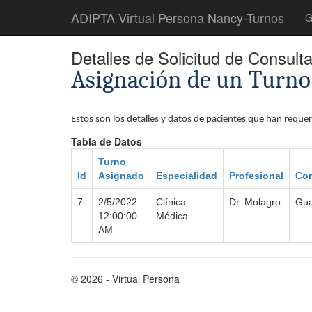
ADIPTA Virtual Persona Nancy-Turnos
G
Detalles de Solicitud de Consult
Asignación de un Turno
Estos son los detalles y datos de pacientes que han requ
Tabla de Datos
Turno
Id
Asignado
Especialidad
Profesional
Con
7
2/5/2022
Clínica
Dr. Molagro
Gua
12:00:00
Médica
AM
© 2026 - Virtual Persona