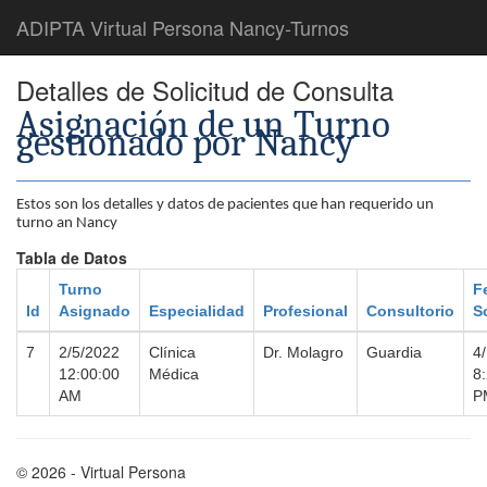
ADIPTA Virtual Persona Nancy-Turnos
Detalles de Solicitud de Consulta
Asignación de un Turno
gestionado por Nancy
Estos son los detalles y datos de pacientes que han requerido un
turno an Nancy
Tabla de Datos
Turno
F
Id
Asignado
Especialidad
Profesional
Consultorio
S
7
2/5/2022
Clínica
Dr. Molagro
Guardia
4
12:00:00
Médica
8
AM
P
© 2026 - Virtual Persona